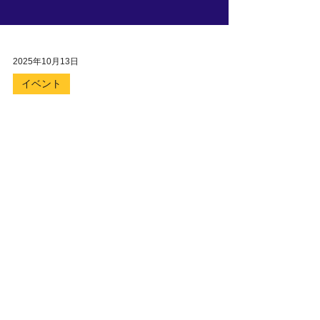
2025年10月13日
イベント
アリゾナ州立大学
（ASU）× イギリス・ブ
リストル大学で合同説明
会を開催！
イギリスのブリストル大学とアメリカのアリ
ゾナ州立大学による合同説明会を開催！現地
スタッフが来日し、留学の魅力や違いを直接
お伝えします。